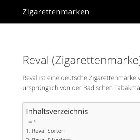
Zur
Skip
Zur
Zigarettenmarken
Hauptnavigation
to
Fußzeile
springen
main
springen
content
Reval (Zigarettenmarke
Reval ist eine deutsche Zigarettenmark
ursprünglich von der Badischen Tabakmanu
Inhaltsverzeichnis
Reval Sorten
Reval Filterless