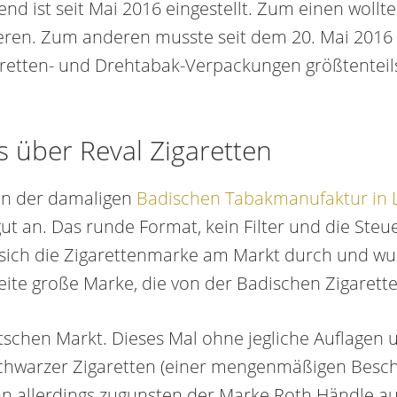
end ist seit Mai 2016 eingestellt. Zum einen wollt
eren. Zum anderen musste seit dem 20. Mai 2016
garetten- und Drehtabak-Verpackungen größtentei
 über Reval Zigaretten
on der damaligen
Badischen Tabakmanufaktur in 
gut an. Das runde Format, kein Filter und die St
e sich die Zigarettenmarke am Markt durch und 
weite große Marke, die von der Badischen Zigaret
tschen Markt. Dieses Mal ohne jegliche Auflage
schwarzer Zigaretten (einer mengenmäßigen Besch
ann allerdings zugunsten der Marke Roth Händl