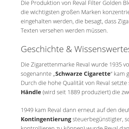
Die Produktion von Reval Filter Golden Bl
die wichtigsten großen Marken konzentri
eingehalten werden, die besagt, dass Zi
Texten versehen werden müssen.
Geschichte & Wissenswertes
Die Zigarettenmarke Reval wurde 1935 v
sogenannte „
Schwarze Cigarette
“ kam 
Durch die hohe Qualität von Reval setzt
Händle
(wird seit 1889 produziert) die z
1949 kam Reval dann erneut auf den deu
Kontingentierung
steuerbegünstigter, 
kontrollieren zu können) wurde Reval d