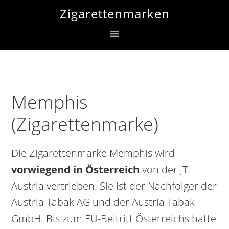
Zur
Skip
Zur
Zigarettenmarken
Hauptnavigation
to
Fußzeile
springen
main
springen
content
Memphis
(Zigarettenmarke)
Die Zigarettenmarke Memphis wird
vorwiegend in Österreich
von der JTI
Austria vertrieben. Sie ist der Nachfolger der
Austria Tabak AG und der Austria Tabak
GmbH. Bis zum EU-Beitritt Österreichs hatte