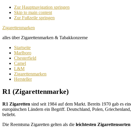
Zur Hauptnavigation springen
Skip to main content
Zur Fußzeile springen
Zigarettenmarken
alles über Zigarettenmarken & Tabakkonzerne
Startseite
Marlboro
Chesterfield
Camel
L&M
Zigarettenmarken
Hersteller
R1 (Zigarettenmarke)
R1 Zigaretten
sind seit 1984 auf dem Markt. Bereits 1970 gab es 
europäischen Ländern ein Begriff. Deutschland, Polen, Griechenland, 
beliebt.
Die Reemtsma Zigaretten gelten als die
leichtesten Zigarettensorten