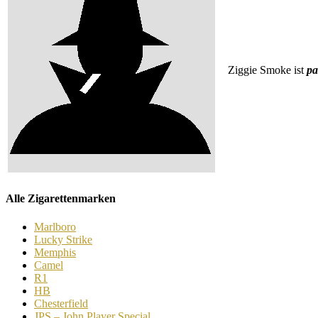
Ziggie Smoke ist
pa
Alle Zigarettenmarken
Marlboro
Lucky Strike
Memphis
Camel
R1
HB
Chesterfield
JPS – John Player Special