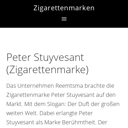
Zur
Skip
Zur
Zigarettenmarken
Hauptnavigation
to
Fußzeile
springen
main
springen
content
Peter Stuyvesant
(Zigarettenmarke)
Das Unternehmen Reemtsma brachte die
Zigarettenmarke Peter Stuyvesant auf den
Markt. Mit dem Slogan: Der Duft der großen
weiten Welt. Dabei erlangte Peter
Stuyvesant als Marke Berühmtheit. Der